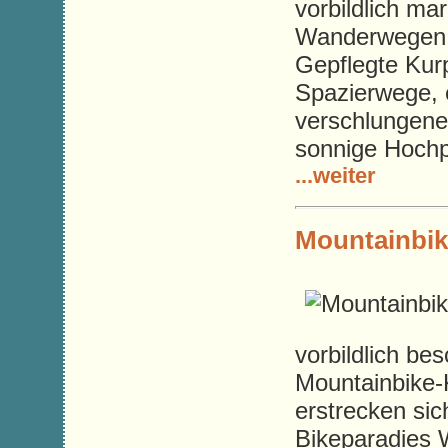
vorbildlich mar
Wanderwegen f
Gepflegte Ku
Spazierwege,
verschlungene
sonnige Hochp
...weiter
Mountainbik
vorbildlich be
Mountainbike-K
erstrecken sic
Bikeparadies 