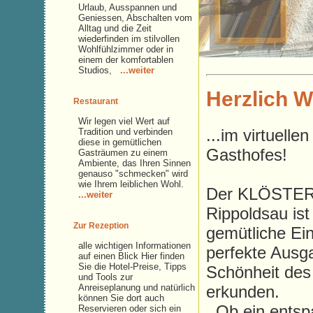
Urlaub, Ausspannen und
Geniessen, Abschalten vom
Alltag und die Zeit
wiederfinden im stilvollen
Wohlfühlzimmer oder in
einem der komfortablen
Studios,
...weiter
Herzlich W
Restaurant
Wir legen viel Wert auf
...im virtuell
Tradition und verbinden
diese in gemütlichen
Gasthofes!
Gasträumen zu einem
Ambiente, das Ihren Sinnen
genauso "schmecken" wird
wie Ihrem leiblichen Wohl.
Der KLÖSTER
...weiter
Rippoldsau ist
Zur Rezeption
gemütliche Ei
alle wichtigen Informationen
perfekte Ausg
auf einen Blick Hier finden
Sie die Hotel-Preise, Tipps
Schönheit des
und Tools zur
Anreiseplanung und natürlich
erkunden.
können Sie dort auch
Ob ein entspa
Reservieren oder sich ein