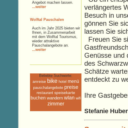
Angebot machen lassen.
verlängertes 
...weiter
Besuch in uns
Wolftal Pauschalen
gönnen Sie sic
Auch im Jahr 2025 bieten wir
lassen Sie si
Ihnen, in Zusammenarbeit
mit dem Wolftal Tourismus,
Freuen Sie si
wieder attraktive
Pauschalangebote an.
Gastfreundscha
...weiter
Genüsse und d
des Schwarzwa
Schätze warte
Beliebte Suchworte:
entdeckt zu w
bike
menü
anreise
hotel
preise
pauschalangebote
speisekarte
restaurant
Ihre Gastgebe
wlan
buchen
wandern
wifi
zimmer
Stefanie Huber